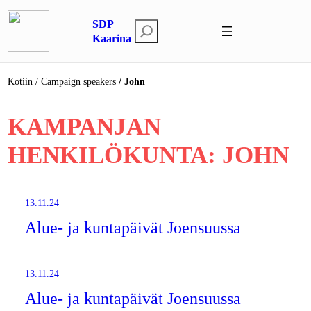
Siirry
SDP
sisältöön
E
Kaarina
t
s
Kotiin
Campaign speakers
John
i
KAMPANJAN
HENKILÖKUNTA:
JOHN
13.11.24
Alue- ja kuntapäivät Joensuussa
13.11.24
Alue- ja kuntapäivät Joensuussa