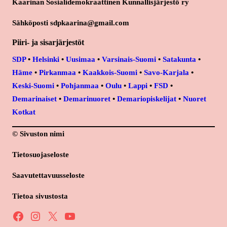
Kaarinan Sosialidemokraattinen Kunnallisjärjestö ry
Sähköposti sdpkaarina@gmail.com
Piiri- ja sisarjärjestöt
SDP
•
Helsinki
•
Uusimaa
•
Varsinais-Suomi
•
Satakunta
•
Häme
•
Pirkanmaa
•
Kaakkois-Suomi
•
Savo-Karjala
•
Keski-Suomi
•
Pohjanmaa
•
Oulu
•
Lappi
•
FSD
•
Demarinaiset
•
Demarinuoret
•
Demariopiskelijat
•
Nuoret
Kotkat
© Sivuston nimi
Tietosuojaseloste
Saavutettavuusseloste
Tietoa sivustosta
Facebook
Instagram
X
YouTube