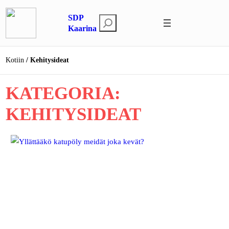
Siirry
SDP
sisältöön
E
Kaarina
t
s
Kotiin
Kehitysideat
i
KATEGORIA:
KEHITYSIDEAT