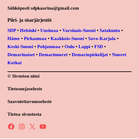
Sähköposti sdpkaarina@gmail.com
Piiri- ja sisarjärjestöt
SDP
•
Helsinki
•
Uusimaa
•
Varsinais-Suomi
•
Satakunta
•
Häme
•
Pirkanmaa
•
Kaakkois-Suomi
•
Savo-Karjala
•
Keski-Suomi
•
Pohjanmaa
•
Oulu
•
Lappi
•
FSD
•
Demarinaiset
•
Demarinuoret
•
Demariopiskelijat
•
Nuoret
Kotkat
© Sivuston nimi
Tietosuojaseloste
Saavutettavuusseloste
Tietoa sivustosta
Facebook
Instagram
X
YouTube