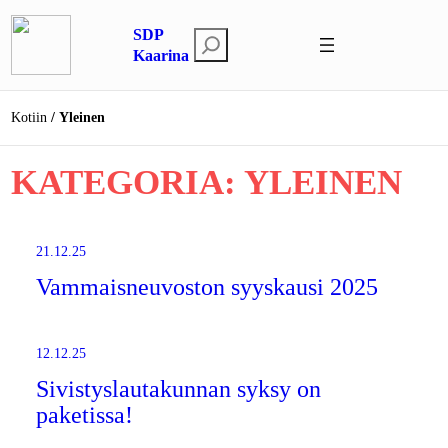
Siirry
SDP
sisältöön
E
Kaarina
t
s
Kotiin
Yleinen
i
KATEGORIA:
YLEINEN
21.12.25
Vammaisneuvoston syyskausi 2025
12.12.25
Sivistyslautakunnan syksy on
paketissa!