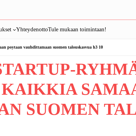
ukset
Yhteydenotto
Tule mukaan toimintaan!
aan poytaan vauhdittamaan suomen talouskasvua h3 10
STARTUP-RYHMÄ
 KAIKKIA SAMA
AN SUOMEN TA