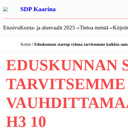
Siirry
SDP Kaarina
sisältöön
Etusivu
Kunta- ja aluevaalit 2025
Tietoa meistä
Kirjoit
Kotiin
Eduskunnan startup ryhma tarvitsemme kaikkia sam
EDUSKUNNAN 
TARVITSEMME
VAUHDITTAMA
H3 10