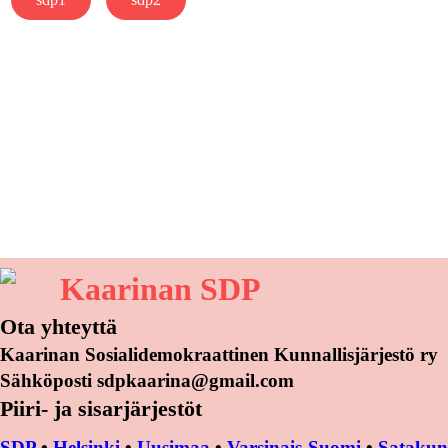
Kaarinan SDP
Ota yhteyttä
Kaarinan Sosialidemokraattinen Kunnallisjärjestö ry
Sähköposti sdpkaarina@gmail.com
Piiri- ja sisarjärjestöt
SDP
•
Helsinki
•
Uusimaa
•
Varsinais-Suomi
•
Satakun