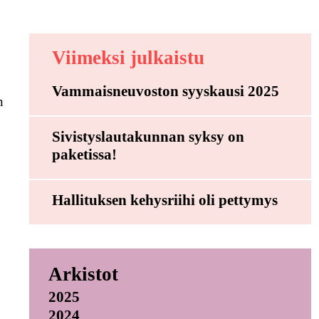
Viimeksi julkaistu
Vammaisneuvoston syyskausi 2025
n
Sivistyslautakunnan syksy on
paketissa!
Hallituksen kehysriihi oli pettymys
Arkistot
2025
2024