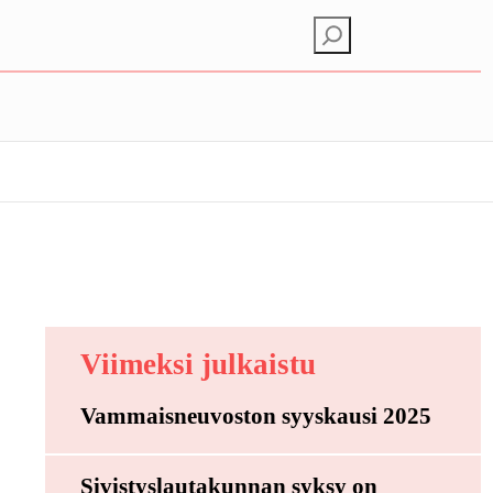
E
t
s
i
Viimeksi julkaistu
Vammaisneuvoston syyskausi 2025
Sivistyslautakunnan syksy on