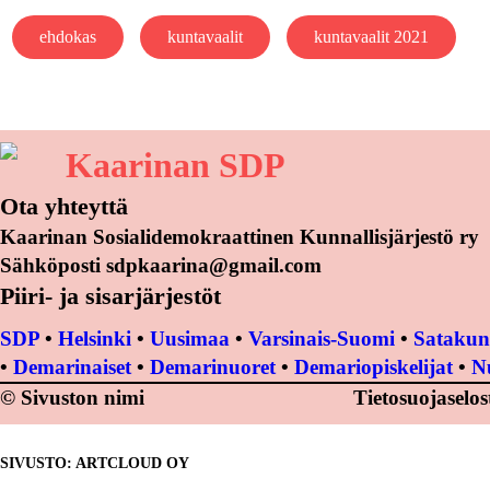
ehdokas
kuntavaalit
kuntavaalit 2021
Kaarinan SDP
Ota yhteyttä
Kaarinan Sosialidemokraattinen Kunnallisjärjestö ry
Sähköposti sdpkaarina@gmail.com
Piiri- ja sisarjärjestöt
SDP
•
Helsinki
•
Uusimaa
•
Varsinais-Suomi
•
Satakun
•
Demarinaiset
•
Demarinuoret
•
Demariopiskelijat
•
N
© Sivuston nimi
Tietosuojaselos
SIVUSTO: ARTCLOUD OY