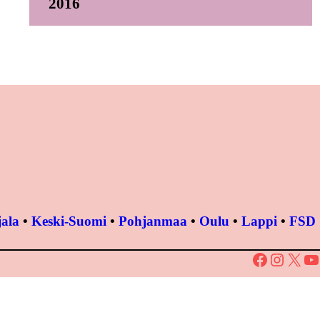
2016
ala
•
Keski-Suomi
•
Pohjanmaa
•
Oulu
•
Lappi
•
FSD
Facebook
Instagram
X
YouTube