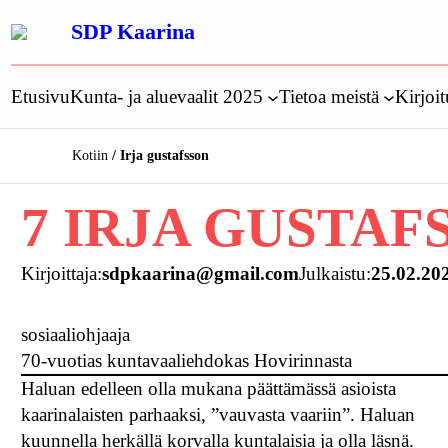
Siirry
SDP Kaarina
sisältöön
Etusivu
Kunta- ja aluevaalit 2025
Tietoa meistä
Kirjoit
Kotiin
Irja gustafsson
7 IRJA GUSTAF
Kirjoittaja:
sdpkaarina@gmail.com
Julkaistu:
25.02.20
sosiaaliohjaaja
70-vuotias kuntavaaliehdokas Hovirinnasta
Haluan edelleen olla mukana päättämässä asioista
kaarinalaisten parhaaksi, ”vauvasta vaariin”. Haluan
kuunnella herkällä korvalla kuntalaisia ja olla läsnä.