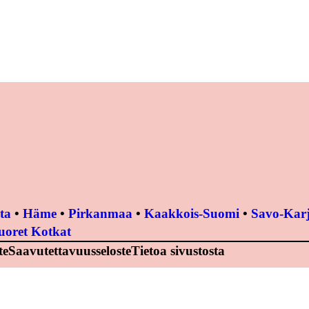
ta
•
Häme
•
Pirkanmaa
•
Kaakkois-Suomi
•
Savo-Karj
uoret Kotkat
te
Saavutettavuusseloste
Tietoa sivustosta