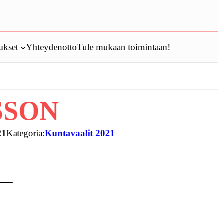
ukset
Yhteydenotto
Tule mukaan toimintaan!
SSON
21
Kategoria:
Kuntavaalit 2021