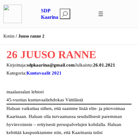
Siirry
SDP
sisältöön
E
Kaarina
t
s
Kotiin
Juuso ranne 2
i
26 JUUSO RANNE
Kirjoittaja:
sdpkaarina@gmail.com
Julkaistu:
26.01.2021
Kategoria:
Kuntavaalit 2021
maalausalan lehtori
45-vuotias kuntavaaliehdokas Vättilästä
Haluan vaikuttaa siihen, että saamme lisää elin- ja pitovoimaa
Kaarinaan. Haluan olla turvaamassa seudullisesti paremman
hyvinvoinnin – erityisesti peruspalvelujen kohdalla. Haluan
kehittää kaupunkiamme niin, että Kaarinasta tulisi