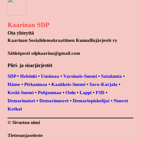
Kaarinan SDP
Ota yhteyttä
Kaarinan Sosialidemokraattinen Kunnallisjärjestö ry
Sähköposti sdpkaarina@gmail.com
Piiri- ja sisarjärjestöt
SDP
•
Helsinki
•
Uusimaa
•
Varsinais-Suomi
•
Satakunta
•
Häme
•
Pirkanmaa
•
Kaakkois-Suomi
•
Savo-Karjala
•
Keski-Suomi
•
Pohjanmaa
•
Oulu
•
Lappi
•
FSD
•
Demarinaiset
•
Demarinuoret
•
Demariopiskelijat
•
Nuoret
Kotkat
© Sivuston nimi
Tietosuojaseloste