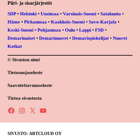
Piiri- ja sisarjärjestöt
SDP
•
Helsinki
•
Uusimaa
•
Varsinais-Suomi
•
Satakunta
•
Häme
•
Pirkanmaa
•
Kaakkois-Suomi
•
Savo-Karjala
•
Keski-Suomi
•
Pohjanmaa
•
Oulu
•
Lappi
•
FSD
•
Demarinaiset
•
Demarinuoret
•
Demariopiskelijat
•
Nuoret
Kotkat
© Sivuston nimi
Tietosuojaseloste
Saavutettavuusseloste
Tietoa sivustosta
Facebook
Instagram
X
YouTube
SIVUSTO: ARTCLOUD OY