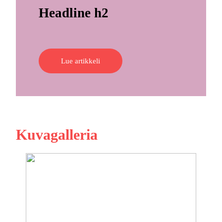
Headline h2
Lue artikkeli
Kuvagalleria