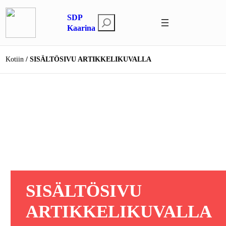
Siirry
SDP
sisältöön
E
Kaarina
t
s
Kotiin
SISÄLTÖSIVU ARTIKKELIKUVALLA
i
SISÄLTÖSIVU
ARTIKKELIKUVALLA