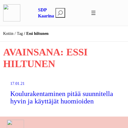
Siirry
SDP
sisältöön
E
Kaarina
t
s
Kotiin
Tag
Essi hiltunen
i
AVAINSANA:
ESSI
HILTUNEN
17.01.21
Koulurakentaminen pitää suunnitella
hyvin ja käyttäjät huomioiden