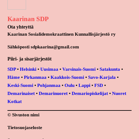
Kaarinan SDP
Ota yhteyttä
Kaarinan Sosialidemokraattinen Kunnallisjärjestö ry
Sähköposti sdpkaarina@gmail.com
Piiri- ja sisarjärjestöt
SDP
•
Helsinki
•
Uusimaa
•
Varsinais-Suomi
•
Satakunta
•
Häme
•
Pirkanmaa
•
Kaakkois-Suomi
•
Savo-Karjala
•
Keski-Suomi
•
Pohjanmaa
•
Oulu
•
Lappi
•
FSD
•
Demarinaiset
•
Demarinuoret
•
Demariopiskelijat
•
Nuoret
Kotkat
© Sivuston nimi
Tietosuojaseloste