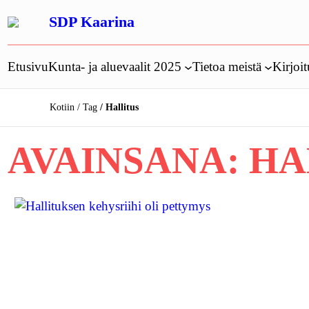
Siirry
SDP Kaarina
sisältöön
Etusivu
Kunta- ja aluevaalit 2025
Tietoa meistä
Kirjoit
Kotiin
Tag
Hallitus
AVAINSANA:
HA