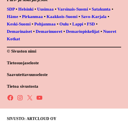
SDP
•
Helsinki
•
Uusimaa
•
Varsinais-Suomi
•
Satakunta
•
Häme
•
Pirkanmaa
•
Kaakkois-Suomi
•
Savo-Karjala
•
Keski-Suomi
•
Pohjanmaa
•
Oulu
•
Lappi
•
FSD
•
Demarinaiset
•
Demarinuoret
•
Demariopiskelijat
•
Nuoret
Kotkat
© Sivuston nimi
Tietosuojaseloste
Saavutettavuusseloste
Tietoa sivustosta
Facebook
Instagram
X
YouTube
SIVUSTO: ARTCLOUD OY