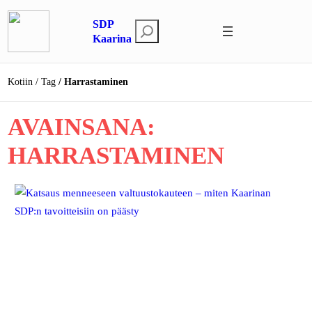
Siirry
SDP
sisältöön
E
Kaarina
t
s
Kotiin
Tag
Harrastaminen
i
AVAINSANA:
HARRASTAMINEN