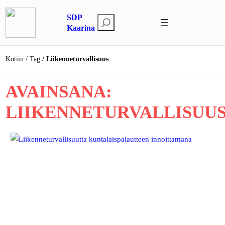
Siirry
SDP
sisältöön
E
Kaarina
t
s
Kotiin
Tag
Liikenneturvallisuus
i
AVAINSANA:
LIIKENNETURVALLISUU