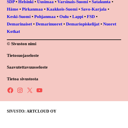
SDP
•
Helsinki
•
Uusimaa
•
Varsinais-Suomi
•
Satakunta
•
Häme
•
Pirkanmaa
•
Kaakkois-Suomi
•
Savo-Karjala
•
Keski-Suomi
•
Pohjanmaa
•
Oulu
•
Lappi
•
FSD
•
Demarinaiset
•
Demarinuoret
•
Demariopiskelijat
•
Nuoret
Kotkat
© Sivuston nimi
Tietosuojaseloste
Saavutettavuusseloste
Tietoa sivustosta
Facebook
Instagram
X
YouTube
SIVUSTO: ARTCLOUD OY