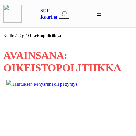
Siirry
SDP
sisältöön
E
Kaarina
t
s
Kotiin
Tag
Oikeistopolitiikka
i
AVAINSANA:
OIKEISTOPOLITIIKKA