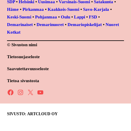
SDP
•
Helsinki
•
Uusimaa
•
Varsinais-Suomi
•
Satakunta
•
Häme
•
Pirkanmaa
•
Kaakkois-Suomi
•
Savo-Karjala
•
Keski-Suomi
•
Pohjanmaa
•
Oulu
•
Lappi
•
FSD
•
Demarinaiset
•
Demarinuoret
•
Demariopiskelijat
•
Nuoret
Kotkat
© Sivuston nimi
Tietosuojaseloste
Saavutettavuusseloste
Tietoa sivustosta
Facebook
Instagram
X
YouTube
SIVUSTO: ARTCLOUD OY