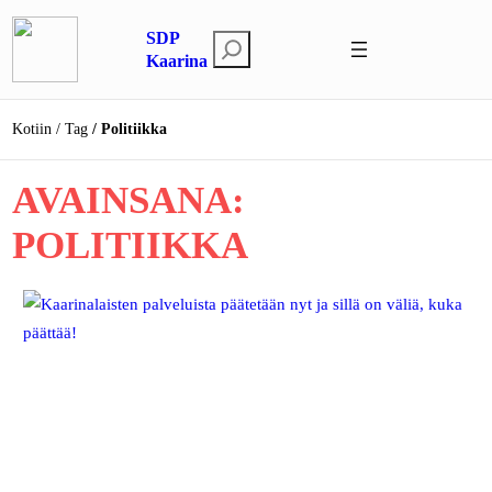
Siirry
SDP
sisältöön
E
Kaarina
t
s
Kotiin
Tag
Politiikka
i
AVAINSANA:
POLITIIKKA