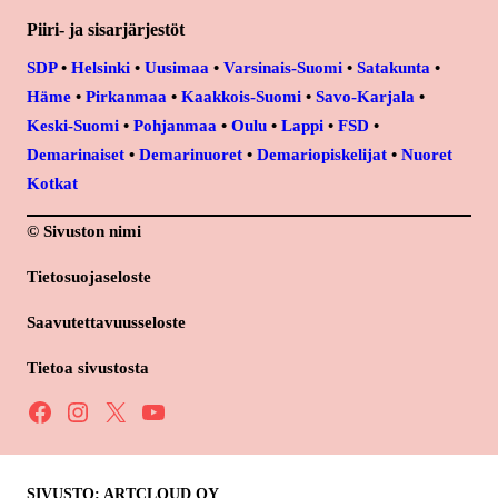
Piiri- ja sisarjärjestöt
SDP
•
Helsinki
•
Uusimaa
•
Varsinais-Suomi
•
Satakunta
•
Häme
•
Pirkanmaa
•
Kaakkois-Suomi
•
Savo-Karjala
•
Keski-Suomi
•
Pohjanmaa
•
Oulu
•
Lappi
•
FSD
•
Demarinaiset
•
Demarinuoret
•
Demariopiskelijat
•
Nuoret
Kotkat
© Sivuston nimi
Tietosuojaseloste
Saavutettavuusseloste
Tietoa sivustosta
Facebook
Instagram
X
YouTube
SIVUSTO: ARTCLOUD OY