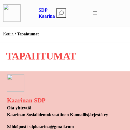
Siirry
SDP
sisältöön
E
Kaarina
t
s
Kotiin
Tapahtumat
i
TAPAHTUMAT
Kaarinan SDP
Ota yhteyttä
Kaarinan Sosialidemokraattinen Kunnallisjärjestö ry
Sähköposti sdpkaarina@gmail.com