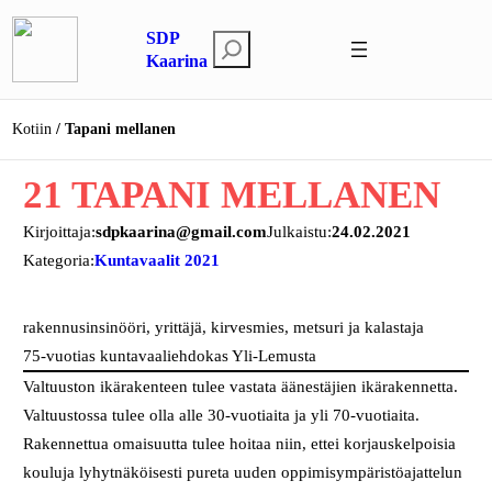
Siirry
SDP
sisältöön
E
Kaarina
t
s
Kotiin
Tapani mellanen
i
21 TAPANI MELLANEN
Kirjoittaja:
sdpkaarina@gmail.com
Julkaistu:
24.02.2021
Kategoria:
Kuntavaalit 2021
rakennusinsinööri, yrittäjä, kirvesmies, metsuri ja kalastaja
75-vuotias kuntavaaliehdokas Yli-Lemusta
Valtuuston ikärakenteen tulee vastata äänestäjien ikärakennetta.
Valtuustossa tulee olla alle 30-vuotiaita ja yli 70-vuotiaita.
Rakennettua omaisuutta tulee hoitaa niin, ettei korjauskelpoisia
kouluja lyhytnäköisesti pureta uuden oppimisympäristöajattelun