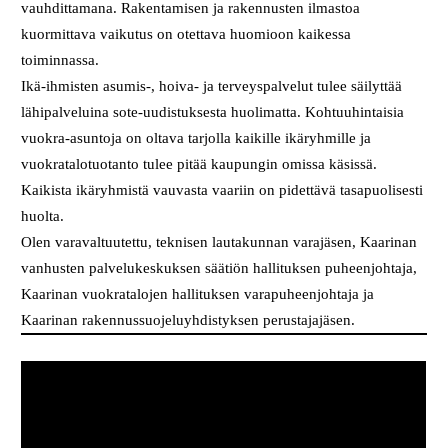
vauhdittamana. Rakentamisen ja rakennusten ilmastoa
kuormittava vaikutus on otettava huomioon kaikessa
toiminnassa.
Ikä-ihmisten asumis-, hoiva- ja terveyspalvelut tulee säilyttää
lähipalveluina sote-uudistuksesta huolimatta. Kohtuuhintaisia
vuokra-asuntoja on oltava tarjolla kaikille ikäryhmille ja
vuokratalotuotanto tulee pitää kaupungin omissa käsissä.
Kaikista ikäryhmistä vauvasta vaariin on pidettävä tasapuolisesti
huolta.
Olen varavaltuutettu, teknisen lautakunnan varajäsen, Kaarinan
vanhusten palvelukeskuksen säätiön hallituksen puheenjohtaja,
Kaarinan vuokratalojen hallituksen varapuheenjohtaja ja
Kaarinan rakennussuojeluyhdistyksen perustajajäsen.