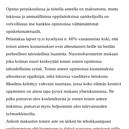
Opetus peruskoulussa ja toisella asteella on maksutonta, mutta
lukiossa ja ammatillisissa oppilaitoksissa opiskelijoilla on
velvollisuus itse hankkia opinnoissa välttämättömät
opiskelumateriaalit.
Pelastakaa lapset ry:n kyselyssä n. 60% vastanneista koki, että
toisen asteen kustannukset ovat aiheuttaneet heille tai heidän
perheelleen taloudellisia haasteita. Nuorisobarometrin mukaan
joka kolmas nuori keskeyttää toisen asteen opintonsa
taloudellisista syistä. Toisen asteen opinnoissa kustannuksia
aiheuttavat oppikirjat, sekä lukiossa vaadittava tietokone.
Maailma kehittyy vahvasti suuntaan, jossa koko elämän kestävä
oppiminen on ainoa tapa pysyä mukana yhteiskunnassa. Ne
jotka putoavat ulos koulutuksesta jo ennen toisen asteen
tutkintoa, putoavat myös helpommin ulos tulevaisuuden
työmarkkinoilta.
Aidosti maksuton toinen aste on tärkeä tie tehokkaampaan
syrjäytymisen ehkäisemiseen ja tärkeä panostus erityisesti niille