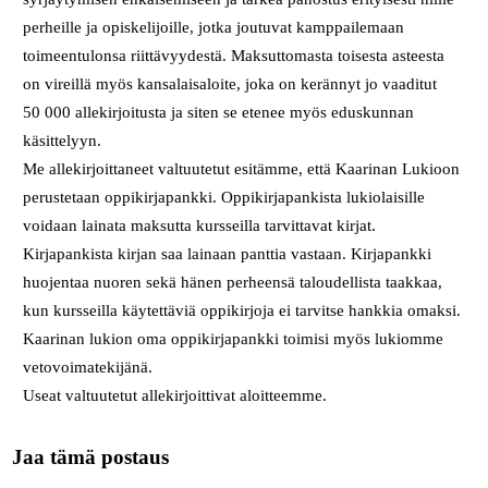
perheille ja opiskelijoille, jotka joutuvat kamppailemaan
toimeentulonsa riittävyydestä. Maksuttomasta toisesta asteesta
on vireillä myös kansalaisaloite, joka on kerännyt jo vaaditut
50 000 allekirjoitusta ja siten se etenee myös eduskunnan
käsittelyyn.
Me allekirjoittaneet valtuutetut esitämme, että Kaarinan Lukioon
perustetaan oppikirjapankki. Oppikirjapankista lukiolaisille
voidaan lainata maksutta kursseilla tarvittavat kirjat.
Kirjapankista kirjan saa lainaan panttia vastaan. Kirjapankki
huojentaa nuoren sekä hänen perheensä taloudellista taakkaa,
kun kursseilla käytettäviä oppikirjoja ei tarvitse hankkia omaksi.
Kaarinan lukion oma oppikirjapankki toimisi myös lukiomme
vetovoimatekijänä.
Useat valtuutetut allekirjoittivat aloitteemme.
Jaa tämä postaus