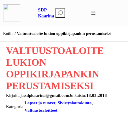
Siirry
SDP
sisältöön
E
Kaarina
t
s
Kotiin
Valtuustoaloite lukion oppikirjapankin perustamiseksi
i
VALTUUSTOALOITE
LUKION
OPPIKIRJAPANKIN
PERUSTAMISEKSI
Kirjoittaja:
sdpkaarina@gmail.com
Julkaistu:
18.03.2018
Lapset ja nuoret
, 
Sivistyslautakunta
, 
Kategoria:
Valtuustoaloitteet