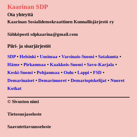
Kaarinan SDP
Ota yhteyttä
Kaarinan Sosialidemokraattinen Kunnallisjärjestö ry
Sähköposti sdpkaarina@gmail.com
Piiri- ja sisarjärjestöt
SDP
•
Helsinki
•
Uusimaa
•
Varsinais-Suomi
•
Satakunta
•
Häme
•
Pirkanmaa
•
Kaakkois-Suomi
•
Savo-Karjala
•
Keski-Suomi
•
Pohjanmaa
•
Oulu
•
Lappi
•
FSD
•
Demarinaiset
•
Demarinuoret
•
Demariopiskelijat
•
Nuoret
Kotkat
© Sivuston nimi
Tietosuojaseloste
Saavutettavuusseloste