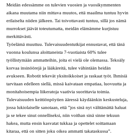
Meidän edessämme on tulevien vuosien ja vuosikymmenten
aikana muutama niin mittava muutos, että maailma tuntuu hyvin
erilaiselta niiden jälkeen. Tai toivottavasti tuntuu, sillä jos nämä
murrokset jäävät toteutumatta, meidän elämämme kurjistuu
merkittävästi.
Työelämä muuttuu. Tulevaisuudentutkijat ennustavat, että tänä
vuonna koulunsa aloittaneista 7-vuotiaista 60% tulee
työllistymään ammatteihin, joita ei vielä ole olemassa. Tekoäly
korvaa insinöörejä ja lääkäreitä, tulee vähintään heidän
avukseen. Robotit tekevät yksitoikkoiset ja raskaat työt. Ihmisiä
tarvitaan edelleen siellä, missä kaivataan empatiaa, luovuutta ja
monitahoisempia liikeratoja vaativia suorittavia toimia.
Tulevaisuuden keittiönpöytien ääressä käydäänkin keskusteluja,
jossa lukiolaiselle sanotaan, että ”jos sinä nyt välttämättä haluat
ja se tekee sinut onnelliseksi, niin voithan sinä sinne tekuun
hakea, mutta ensin kasvatat tukkaa ja opettelet soittamaan
kitaraa, että on sitten joku oikea ammatti takataskussa”.