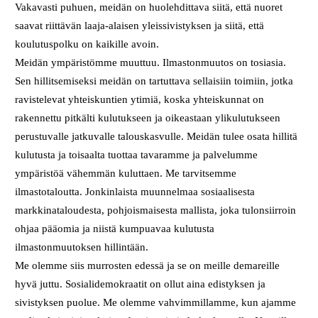
Vakavasti puhuen, meidän on huolehdittava siitä, että nuoret
saavat riittävän laaja-alaisen yleissivistyksen ja siitä, että
koulutuspolku on kaikille avoin.
Meidän ympäristömme muuttuu. Ilmastonmuutos on tosiasia.
Sen hillitsemiseksi meidän on tartuttava sellaisiin toimiin, jotka
ravistelevat yhteiskuntien ytimiä, koska yhteiskunnat on
rakennettu pitkälti kulutukseen ja oikeastaan ylikulutukseen
perustuvalle jatkuvalle talouskasvulle. Meidän tulee osata hillitä
kulutusta ja toisaalta tuottaa tavaramme ja palvelumme
ympäristöä vähemmän kuluttaen. Me tarvitsemme
ilmastotaloutta. Jonkinlaista muunnelmaa sosiaalisesta
markkinataloudesta, pohjoismaisesta mallista, joka tulonsiirroin
ohjaa pääomia ja niistä kumpuavaa kulutusta
ilmastonmuutoksen hillintään.
Me olemme siis murrosten edessä ja se on meille demareille
hyvä juttu. Sosialidemokraatit on ollut aina edistyksen ja
sivistyksen puolue. Me olemme vahvimmillamme, kun ajamme