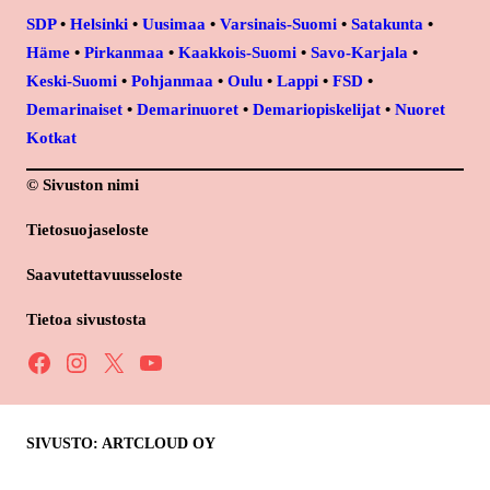
SDP
•
Helsinki
•
Uusimaa
•
Varsinais-Suomi
•
Satakunta
•
Häme
•
Pirkanmaa
•
Kaakkois-Suomi
•
Savo-Karjala
•
Keski-Suomi
•
Pohjanmaa
•
Oulu
•
Lappi
•
FSD
•
Demarinaiset
•
Demarinuoret
•
Demariopiskelijat
•
Nuoret
Kotkat
© Sivuston nimi
Tietosuojaseloste
Saavutettavuusseloste
Tietoa sivustosta
Facebook
Instagram
X
YouTube
SIVUSTO: ARTCLOUD OY