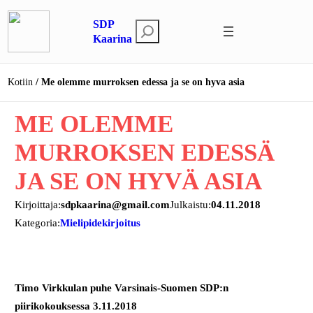
Siirry
SDP
sisältöön
E
Kaarina
t
s
Kotiin
Me olemme murroksen edessa ja se on hyva asia
i
ME OLEMME
MURROKSEN EDESSÄ
JA SE ON HYVÄ ASIA
Kirjoittaja:
sdpkaarina@gmail.com
Julkaistu:
04.11.2018
Kategoria:
Mielipidekirjoitus
Timo Virkkulan puhe Varsinais-Suomen SDP:n
piirikokouksessa 3.11.2018