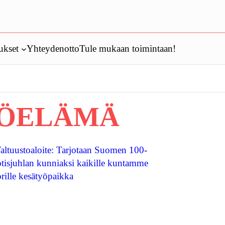
ukset
Yhteydenotto
Tule mukaan toimintaan!
ÖELÄMÄ