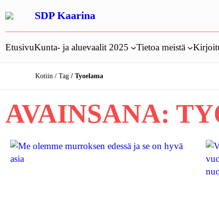
Siirry
SDP Kaarina
sisältöön
Etusivu
Kunta- ja aluevaalit 2025
Tietoa meistä
Kirjoit
Kotiin
Tag
Tyoelama
AVAINSANA:
TY