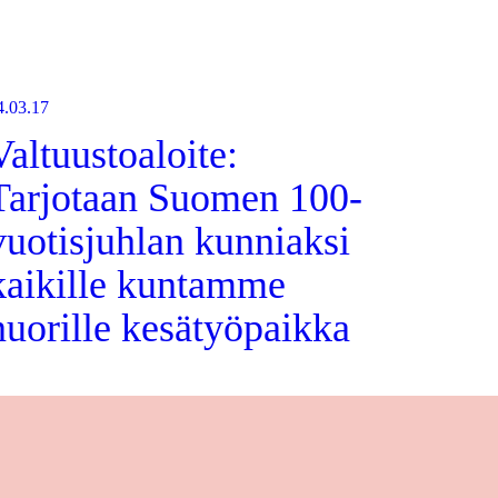
4.03.17
Valtuustoaloite:
Tarjotaan Suomen 100-
vuotisjuhlan kunniaksi
kaikille kuntamme
nuorille kesätyöpaikka