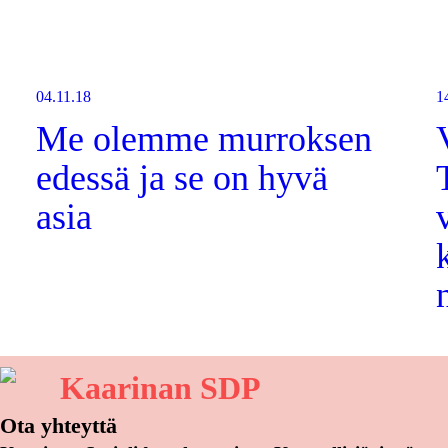
04.11.18
1
Me olemme murroksen
edessä ja se on hyvä
asia
Kaarinan SDP
Ota yhteyttä