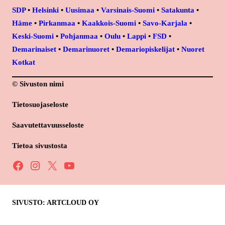
SDP
•
Helsinki
•
Uusimaa
•
Varsinais-Suomi
•
Satakunta
•
Häme
•
Pirkanmaa
•
Kaakkois-Suomi
•
Savo-Karjala
•
Keski-Suomi
•
Pohjanmaa
•
Oulu
•
Lappi
•
FSD
•
Demarinaiset
•
Demarinuoret
•
Demariopiskelijat
•
Nuoret
Kotkat
© Sivuston nimi
Tietosuojaseloste
Saavutettavuusseloste
Tietoa sivustosta
Facebook
Instagram
X
YouTube
SIVUSTO: ARTCLOUD OY