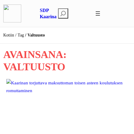
Siirry
SDP
sisältöön
E
Kaarina
t
s
Kotiin
Tag
Valtuusto
i
AVAINSANA:
VALTUUSTO