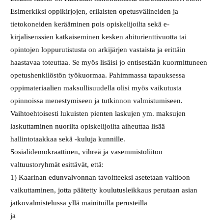
Esimerkiksi oppikirjojen, erilaisten opetusvälineiden ja
tietokoneiden kerääminen pois opiskelijoilta sekä e-
kirjalisenssien katkaiseminen kesken abiturienttivuotta tai
opintojen loppurutistusta on arkijärjen vastaista ja erittäin
haastavaa toteuttaa. Se myös lisäisi jo entisestään kuormittuneen
opetushenkilöstön työkuormaa. Pahimmassa tapauksessa
oppimateriaalien maksullisuudella olisi myös vaikutusta
opinnoissa menestymiseen ja tutkinnon valmistumiseen.
Vaihtoehtoisesti lukuisten pienten laskujen ym. maksujen
laskuttaminen nuorilta opiskelijoilta aiheuttaa lisää
hallintotaakkaa sekä -kuluja kunnille.
Sosialidemokraattinen, vihreä ja vasemmistoliiton
valtuustoryhmät esittävät, että:
1) Kaarinan edunvalvonnan tavoitteeksi asetetaan valtioon
vaikuttaminen, jotta päätetty koulutusleikkaus perutaan asian
jatkovalmistelussa yllä mainituilla perusteilla
ja