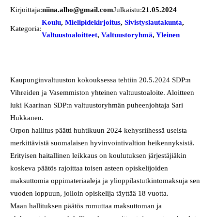
Kirjoittaja:
niina.alho@gmail.com
Julkaistu:
21.05.2024
Koulu
, 
Mielipidekirjoitus
, 
Sivistyslautakunta
, 
Kategoria:
Valtuustoaloitteet
, 
Valtuustoryhmä
, 
Yleinen
Kaupunginvaltuuston kokouksessa tehtiin 20.5.2024 SDP:n
Vihreiden ja Vasemmiston yhteinen valtuustoaloite. Aloitteen
luki Kaarinan SDP:n valtuustoryhmän puheenjohtaja Sari
Hukkanen.
Orpon hallitus päätti huhtikuun 2024 kehysriihessä useista
merkittävistä suomalaisen hyvinvointivaltion heikennyksistä.
Erityisen haitallinen leikkaus on koulutuksen järjestäjiäkin
koskeva päätös rajoittaa toisen asteen opiskelijoiden
maksuttomia oppimateriaaleja ja ylioppilastutkintomaksuja sen
vuoden loppuun, jolloin opiskelija täyttää 18 vuotta.
Maan hallituksen päätös romuttaa maksuttoman ja