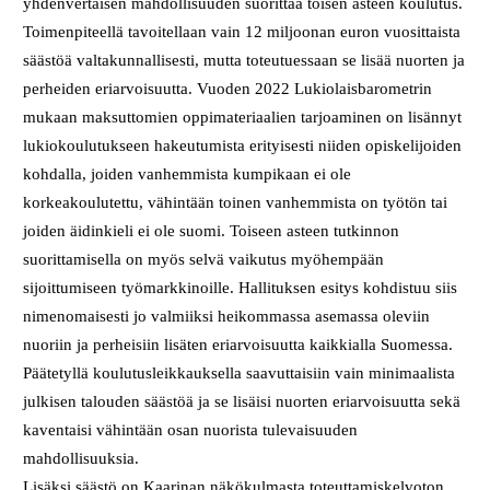
yhdenvertaisen mahdollisuuden suorittaa toisen asteen koulutus.
Toimenpiteellä tavoitellaan vain 12 miljoonan euron vuosittaista
säästöä valtakunnallisesti, mutta toteutuessaan se lisää nuorten ja
perheiden eriarvoisuutta. Vuoden 2022 Lukiolaisbarometrin
mukaan maksuttomien oppimateriaalien tarjoaminen on lisännyt
lukiokoulutukseen hakeutumista erityisesti niiden opiskelijoiden
kohdalla, joiden vanhemmista kumpikaan ei ole
korkeakoulutettu, vähintään toinen vanhemmista on työtön tai
joiden äidinkieli ei ole suomi. Toiseen asteen tutkinnon
suorittamisella on myös selvä vaikutus myöhempään
sijoittumiseen työmarkkinoille. Hallituksen esitys kohdistuu siis
nimenomaisesti jo valmiiksi heikommassa asemassa oleviin
nuoriin ja perheisiin lisäten eriarvoisuutta kaikkialla Suomessa.
Päätetyllä koulutusleikkauksella saavuttaisiin vain minimaalista
julkisen talouden säästöä ja se lisäisi nuorten eriarvoisuutta sekä
kaventaisi vähintään osan nuorista tulevaisuuden
mahdollisuuksia.
Lisäksi säästö on Kaarinan näkökulmasta toteuttamiskelvoton.