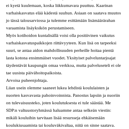
ei kyetä kuulemaan, koska liikkumavara puuttuu. Kaarinan
varhaiskasvatus elää kädestä suuhun. Asiaan on saatava muutos
jo tässä talousarviossa ja tulemme esittämään lisämäärärahan
varaamista lisäyksikön perustamiseen.
Myös kotihoidon kuntalisällä voisi olla positiivinen vaikutus
varhaiskasvatuspaikkojen riittävyyteen. Kun lisä on tarpeeksi
suuri, se antaa aidon mahdollisuuden perheille hoitaa pientä
lasta kotona ensimmäiset vuodet. Yksityiset palveluntarjoajat
täydentävät kaupungin omaa verkkoa, mutta palveluseteli ei ole
tae uusista päivähoitopaikoista.
Arvoisa puheenjohtaja.
Liian usein olemme saaneet lukea lehdistä koululaisten ja
nuorten kasvavasta pahoinvoinnista. Panostus lapsiin ja nuoriin
on tulevaisuusteko, joten koulutuksesta ei tule säästää. Me
SDP:n valtuustoryhmässä haluamme antaa selkeän viestin:
mikäli kouluihin tarvitaan lisää resursseja ehkäisemään
koulukiusaamista tai kouluväkivaltaa, niitä on sinne saatava.