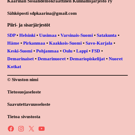
Kaarinan Sosialidemokraattinen Kunnallisjärjestö ry
Sähköposti sdpkaarina@gmail.com
Piiri- ja sisarjärjestöt
SDP
•
Helsinki
•
Uusimaa
•
Varsinais-Suomi
•
Satakunta
•
Häme
•
Pirkanmaa
•
Kaakkois-Suomi
•
Savo-Karjala
•
Keski-Suomi
•
Pohjanmaa
•
Oulu
•
Lappi
•
FSD
•
Demarinaiset
•
Demarinuoret
•
Demariopiskelijat
•
Nuoret
Kotkat
© Sivuston nimi
Tietosuojaseloste
Saavutettavuusseloste
Tietoa sivustosta
Facebook
Instagram
X
YouTube