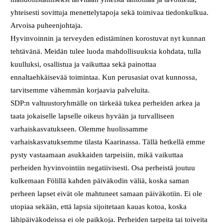
yhteisesti sovittuja menettelytapoja sekä toimivaa tiedonkulkua.
Arvoisa puheenjohtaja.
Hyvinvoinnin ja terveyden edistäminen korostuvat nyt kunnan
tehtävänä. Meidän tulee luoda mahdollisuuksia kohdata, tulla
kuulluksi, osallistua ja vaikuttaa sekä painottaa
ennaltaehkäisevää toimintaa. Kun perusasiat ovat kunnossa,
tarvitsemme vähemmän korjaavia palveluita.
SDP:n valtuustoryhmälle on tärkeää tukea perheiden arkea ja
taata jokaiselle lapselle oikeus hyvään ja turvalliseen
varhaiskasvatukseen. Olemme huolissamme
varhaiskasvatuksemme tilasta Kaarinassa. Tällä hetkellä emme
pysty vastaamaan asukkaiden tarpeisiin, mikä vaikuttaa
perheiden hyvinvointiin negatiivisesti. Osa perheistä joutuu
kulkemaan Fölillä kahden päiväkodin väliä, koska saman
perheen lapset eivät ole mahtuneet samaan päiväkotiin. Ei ole
utopiaa sekään, että lapsia sijoitetaan kauas kotoa, koska
lähipäiväkodeissa ei ole paikkoja. Perheiden tarpeita tai toiveita