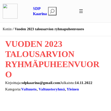
Siirry
SDP
sisältöön
E
Kaarina
t
s
Kotiin
Vuoden 2023 talousarvion ryhmapuheenvuoro
i
VUODEN 2023
TALOUSARVION
RYHMÄPUHEENVUOR
O
Kirjoittaja:
sdpkaarina@gmail.com
Julkaistu:
14.11.2022
Kategoria:
Valtuusto
, 
Valtuustoryhmä
, 
Yleinen