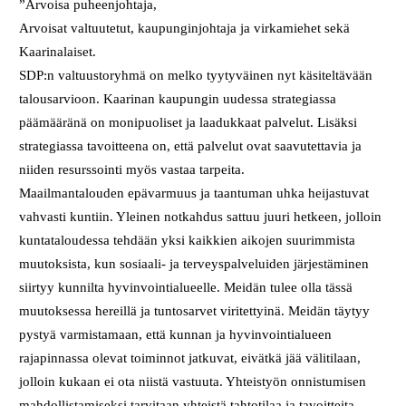
”Arvoisa puheenjohtaja,
Arvoisat valtuutetut, kaupunginjohtaja ja virkamiehet sekä
Kaarinalaiset.
SDP:n valtuustoryhmä on melko tyytyväinen nyt käsiteltävään
talousarvioon. Kaarinan kaupungin uudessa strategiassa
päämääränä on monipuoliset ja laadukkaat palvelut. Lisäksi
strategiassa tavoitteena on, että palvelut ovat saavutettavia ja
niiden resurssointi myös vastaa tarpeita.
Maailmantalouden epävarmuus ja taantuman uhka heijastuvat
vahvasti kuntiin. Yleinen notkahdus sattuu juuri hetkeen, jolloin
kuntataloudessa tehdään yksi kaikkien aikojen suurimmista
muutoksista, kun sosiaali- ja terveyspalveluiden järjestäminen
siirtyy kunnilta hyvinvointialueelle. Meidän tulee olla tässä
muutoksessa hereillä ja tuntosarvet viritettyinä. Meidän täytyy
pystyä varmistamaan, että kunnan ja hyvinvointialueen
rajapinnassa olevat toiminnot jatkuvat, eivätkä jää välitilaan,
jolloin kukaan ei ota niistä vastuuta. Yhteistyön onnistumisen
mahdollistamiseksi tarvitaan yhteistä tahtotilaa ja tavoitteita,