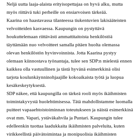
Neljä uutta laaja-alaista erityisopettajaa on hyvä alku, mutta
myös riittävä tuki perheille on ensiarvoisen tärkeää.
Kaarina on haastavassa tilanteessa tiukentuvien lakisääteisten
velvoitteiden kasvaessa. Kaupungin on pystyttävä
houkuttelemaan riittävästi ammattitaitoista henkilöstöä
täyttämään nuo velvoitteet samalla pitäen huolta olemassa
olevan henkilöstön hyvinvoinnista. Jotta Kaarina pystyy
olemaan kiinnostava työnantaja, tulee sen SDP:n mielestä ennen
kaikkea olla vastuullinen ja tästä hyvänä esimerkkinä olisi
tarjota koulunkäynninohjaajille kokoaikaista työtä ja luopua
kesäkeskeytyksestä.
SDP näkee, että kaupungilla on tärkeä rooli myös ikäihmisten
toimintakyvystä huolehtimisessa. Tätä mahdollistamme luomalla
puitteet vapaaehtoistoiminnan toteutukseen ja näistä esimerkkinä
ovat mm. Vapari, ystäväkahvila ja Puntari. Kaupungin tulee
edelleenkin tuottaa laadukkaita ikäihmisten palveluita, kuten
virikkeellistä päivätoimintaa ja monipuolisia ikäihmisten